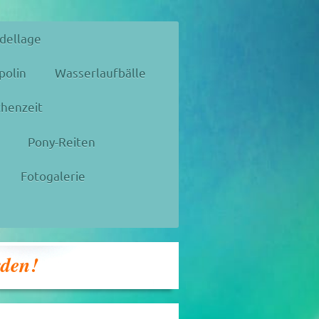
dellage
polin
Wasserlaufbälle
henzeit
Pony-Reiten
Fotogalerie
rden!