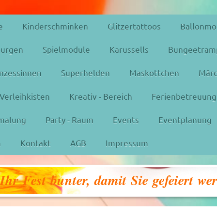
e
Kinderschminken
Glitzertattoos
Ballonmo
urgen
Spielmodule
Karussells
Bungeetram
inzessinnen
Superhelden
Maskottchen
Märc
Verleihkisten
Kreativ - Bereich
Ferienbetreuung
malung
Party - Raum
Events
Eventplanung
m
Kontakt
AGB
Impressum
hr Fest bunter, damit Sie gefeiert we