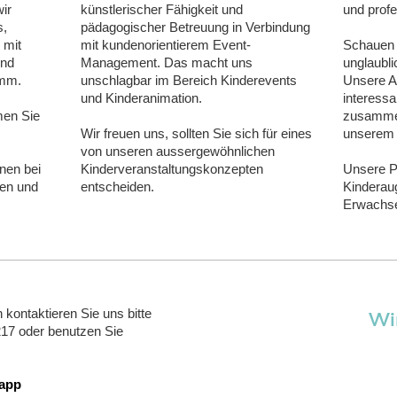
ir
künstlerischer Fähigkeit und
und prof
s,
pädagogischer Betreuung in Verbindung
 mit
mit kundenorientierem Event-
Schauen S
und
Management. Das macht uns
unglaubli
amm.
unschlagbar im Bereich Kinderevents
Unsere An
und Kinderanimation.
interessa
men Sie
zusammen
Wir freuen uns, sollten Sie sich für eines
unserem 
von unseren aussergewöhnlichen
nen bei
Kinderveranstaltungskonzepten
Unsere Ph
hen und
entscheiden.
Kinderaug
Erwachs
kontaktieren Sie uns bitte
Wi
217 oder benutzen Sie
 app