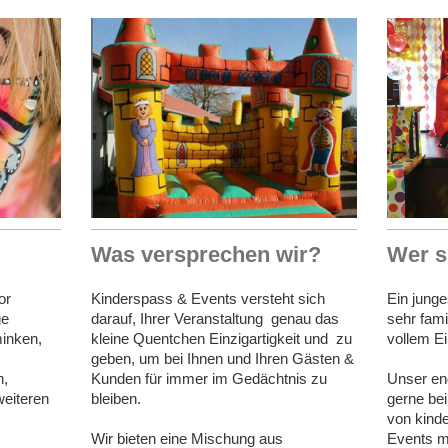
Was versprechen wir?
Wer s
or
Kinderspass & Events versteht sich
Ein jung
ge
darauf, Ihrer Veranstaltung genau das
sehr fami
minken,
kleine Quentchen Einzigartigkeit und zu
vollem Ei
geben, um bei Ihnen und Ihren Gästen &
n,
Kunden für immer im Gedächtnis zu
Unser en
weiteren
bleiben.
gerne be
von kinde
Wir bieten eine Mischung aus
Events mi