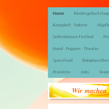
Home
Kindergeburtstag
Komplett - Pakete
Hüpfb
Seifenblasen-Festival
Pr
Hand - Puppen - Theater
Spassfood
Babybauchbe
Preisliste
Jobs
Tea
Wir machen I