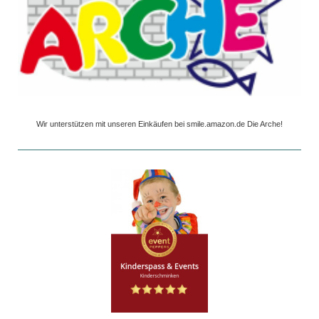
Wir unterstützen mit unseren Einkäufen bei smile.amazon.de Die Arche!