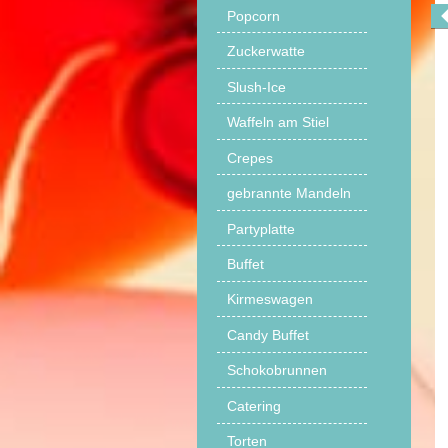
Popcorn
Zuckerwatte
Slush-Ice
Waffeln am Stiel
Crepes
gebrannte Mandeln
Partyplatte
Buffet
Kirmeswagen
Candy Buffet
Schokobrunnen
Catering
Torten