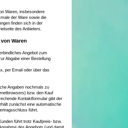
von Waren, insbesondere
kmale der Ware sowie die
ngen finden sich in der
etseite des Anbieters.
 von Waren
verbindliches Angebot zum
zur Abgabe einer Bestellung
ax, per Email oder über das
liche Angaben nochmals zu
ernetbrowsers) bzw. den Kauf
echende Kontaktformular gibt der
rhält zunächst eine automatische
ertragsschluss führt.
nden führt trotz Kaufpreis- bzw.
e Annahme des Angebots (und damit