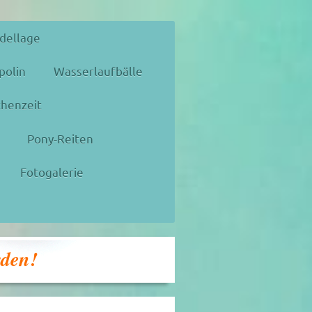
dellage
polin
Wasserlaufbälle
henzeit
Pony-Reiten
Fotogalerie
rden!