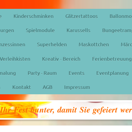
e
Kinderschminken
Glitzertattoos
Ballonmo
urgen
Spielmodule
Karussells
Bungeetram
inzessinnen
Superhelden
Maskottchen
Märc
Verleihkisten
Kreativ - Bereich
Ferienbetreuung
malung
Party - Raum
Events
Eventplanung
m
Kontakt
AGB
Impressum
hr Fest bunter, damit Sie gefeiert we