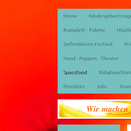
Home
Kindergeburtstag
Komplett - Pakete
Hüpfb
Seifenblasen-Festival
Pr
Hand - Puppen - Theater
Spassfood
Babybauchbe
Preisliste
Jobs
Tea
Wir machen I