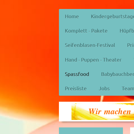
Home
Kindergeburtstag
Komplett - Pakete
Hüpfb
Seifenblasen-Festival
Pr
Hand - Puppen - Theater
Spassfood
Babybauchbe
Preisliste
Jobs
Tea
Wir machen I