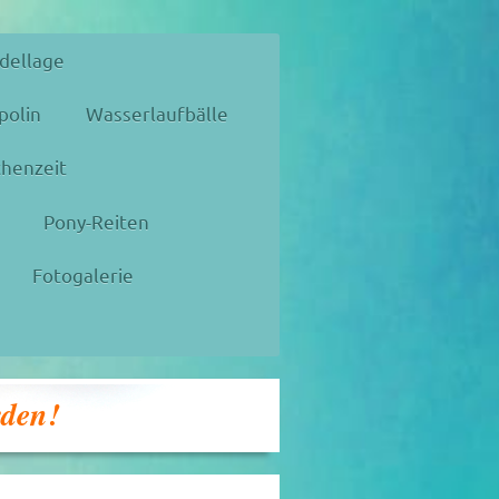
dellage
polin
Wasserlaufbälle
henzeit
Pony-Reiten
Fotogalerie
rden!