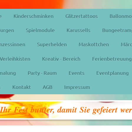
e
Kinderschminken
Glitzertattoos
Ballonmo
urgen
Spielmodule
Karussells
Bungeetram
inzessinnen
Superhelden
Maskottchen
Märc
Verleihkisten
Kreativ - Bereich
Ferienbetreuung
malung
Party - Raum
Events
Eventplanung
m
Kontakt
AGB
Impressum
hr Fest bunter, damit Sie gefeiert we